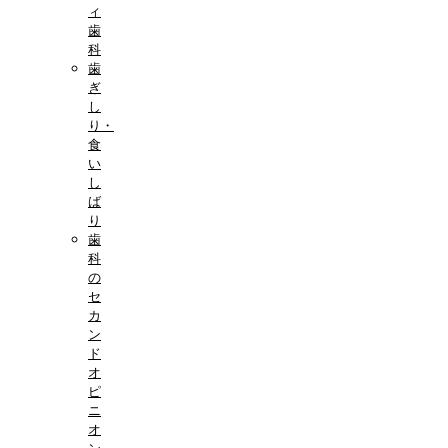
ィ
歯
科
歯
ぎ
し
り・
食
い
し
ば
り
歯
科
の
セ
カ
ン
ド
オ
ピ
ニ
オ