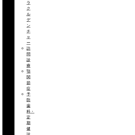
ラ
ク
ル
デ
ン
チ
ャ
ー
訪
問
診
療
顎
関
節
症
予
防
歯
科・
定
期
健
診