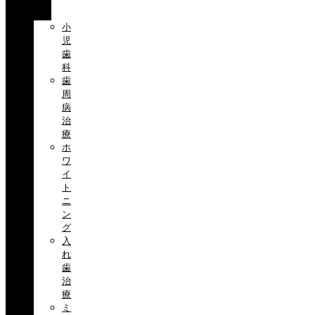
目
小
児
歯
科
歯
周
病
治
療
ホ
ワ
イ
ト
ニ
ン
グ
入
れ
歯
治
療
ミ