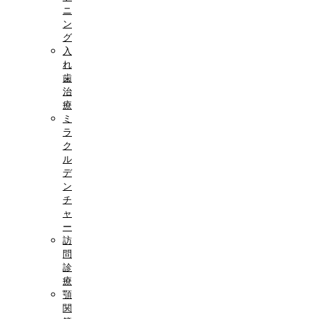
ニ
ン
グ
入
れ
歯
治
療
ミ
ラ
ク
ル
デ
ン
チ
ャ
ー
訪
問
診
療
顎
関