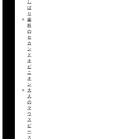
し
ば
り
歯
科
の
セ
カ
ン
ド
オ
ピ
ニ
オ
ン
大
人
の
マ
ウ
ス
ピ
ー
ス