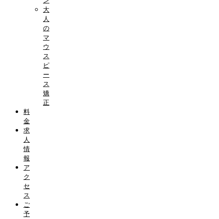
ン
大
人
の
マ
ウ
ス
ピ
ー
ス
矯
正
料
金
求
人
情
報
ア
ク
セ
ス
ご
予