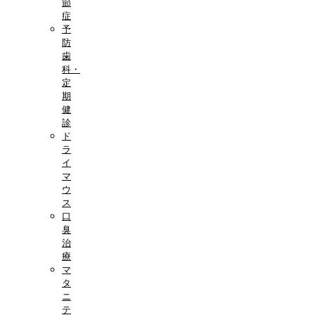
節
症
予
防
歯
科・
定
期
健
診
ド
ラ
イ
マ
ウ
ス
口
臭
治
療
マ
タ
ニ
テ