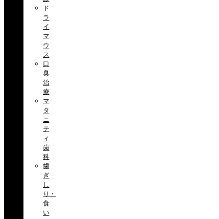
ド
ラ
イ
マ
ウ
ス
口
臭
治
療
マ
タ
ニ
テ
ィ
歯
科
歯
ぎ
し
り・
食
い