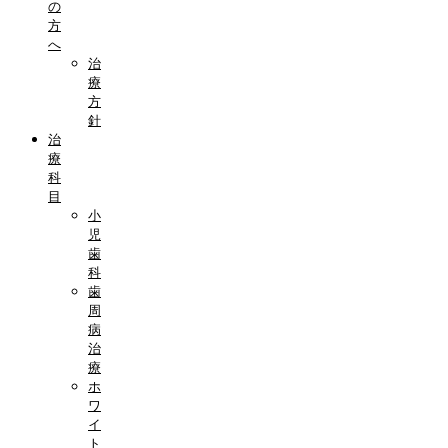
の
方
へ
治
療
方
針
治
療
科
目
小
児
歯
科
歯
周
病
治
療
ホ
ワ
イ
ト