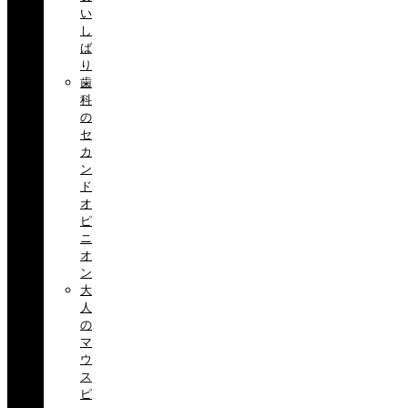
い
し
ば
り
歯
科
の
セ
カ
ン
ド
オ
ピ
ニ
オ
ン
大
人
の
マ
ウ
ス
ピ