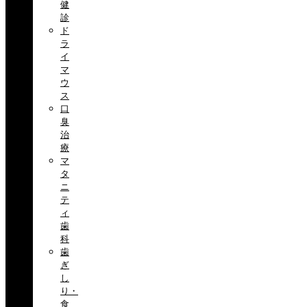
健
診
ド
ラ
イ
マ
ウ
ス
口
臭
治
療
マ
タ
ニ
テ
ィ
歯
科
歯
ぎ
し
り・
食