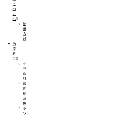
て
の
方
へ
治
療
方
針
治
療
科
目
小
児
歯
科
歯
周
病
治
療
ホ
ワ