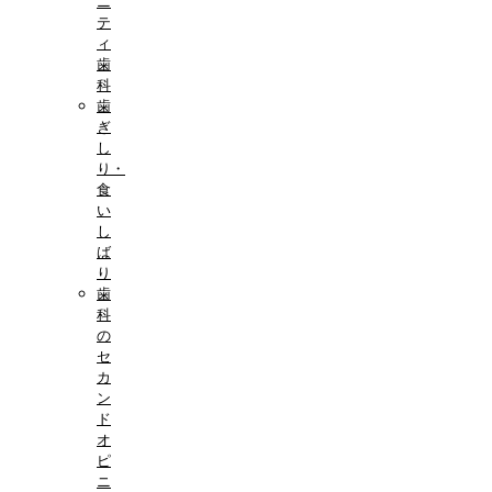
ニ
テ
ィ
歯
科
歯
ぎ
し
り・
食
い
し
ば
り
歯
科
の
セ
カ
ン
ド
オ
ピ
ニ