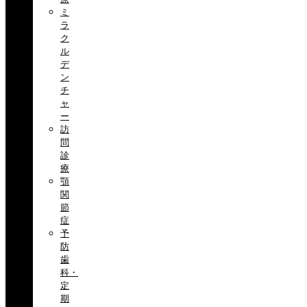
ミ
ラ
ク
ル
デ
ン
チ
ャ
ー
訪
問
診
療
顎
関
節
症
予
防
歯
科・
定
期