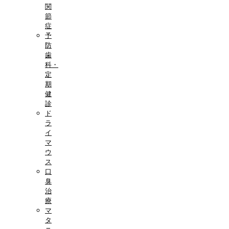
関
節
症
予
防
歯
科・
定
期
健
診
ド
ラ
イ
マ
ウ
ス
口
臭
治
療
マ
タ