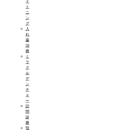
イ
ト
ニ
ン
グ
入
れ
歯
治
療
ミ
ラ
ク
ル
デ
ン
チ
ャ
ー
訪
問
診
療
顎