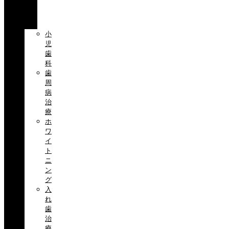
科
目
小
児
歯
科
歯
周
病
治
療
ホ
ワ
イ
ト
ニ
ン
グ
入
れ
歯
治
療