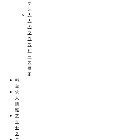
オ
ン
大
人
の
マ
ウ
ス
ピ
ー
ス
矯
正
料
金
求
人
情
報
ア
ク
セ
ス
ご