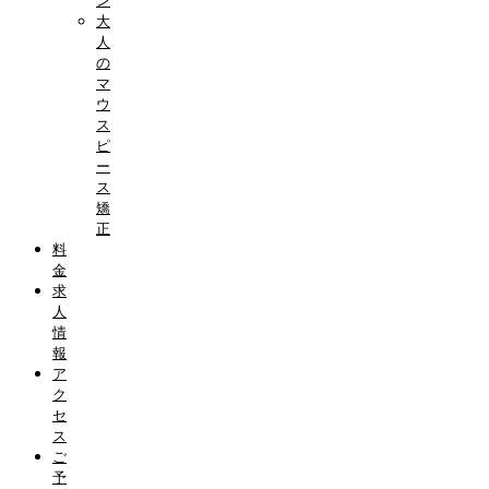
ン
大
人
の
マ
ウ
ス
ピ
ー
ス
矯
正
料
金
求
人
情
報
ア
ク
セ
ス
ご
予