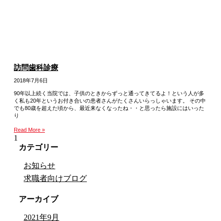
訪問歯科診療
2018年7月6日
90年以上続く当院では、子供のときからずっと通ってきてるよ！という人が多
く私も20年というお付き合いの患者さんがたくさんいらっしゃいます。 その中
でも80歳を超えた頃から、最近来なくなったね・・と思ったら施設にはいった
り
Read More »
カテゴリー
お知らせ
求職者向けブログ
アーカイブ
2021年9月