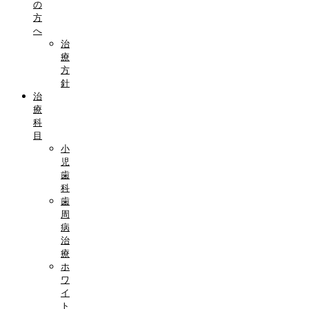
の
方
へ
治
療
方
針
治
療
科
目
小
児
歯
科
歯
周
病
治
療
ホ
ワ
イ
ト