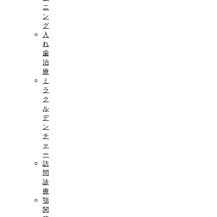
ニ
ン
グ
入
れ
歯
治
療
ミ
ラ
ク
ル
デ
ン
チ
ャ
ー
訪
問
診
療
顎
関