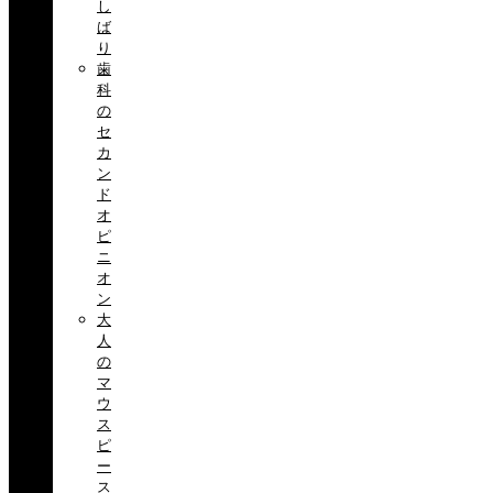
し
ば
り
歯
科
の
セ
カ
ン
ド
オ
ピ
ニ
オ
ン
大
人
の
マ
ウ
ス
ピ
ー
ス