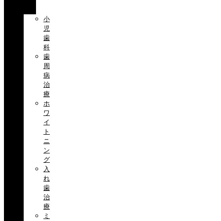
目
小
児
歯
科
歯
周
病
治
療
ホ
ワ
イ
ト
ニ
ン
グ
入
れ
歯
治
療
ミ