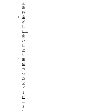
ィ
歯
科
歯
ぎ
し
り・
食
い
し
ば
り
歯
科
の
セ
カ
ン
ド
オ
ピ
ニ
オ