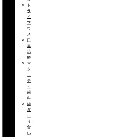
ド
ラ
イ
マ
ウ
ス
口
臭
治
療
マ
タ
ニ
テ
ィ
歯
科
歯
ぎ
し
り・
食
い