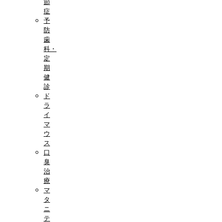
節
症
予
防
歯
科・
定
期
健
診
ド
ラ
イ
マ
ウ
ス
口
臭
治
療
マ
タ
ニ
テ