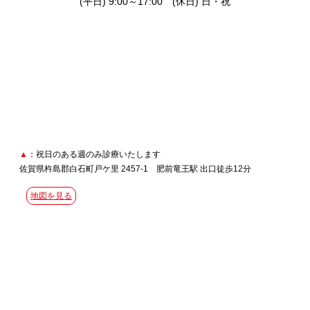
(平日) 9:00～17:00 (休日) 日・祝
▲
：祝日のある週のみ診療いたします
佐賀県杵島郡白石町戸ケ里 2457-1 肥前竜王駅 出口徒歩12分
地図を見る