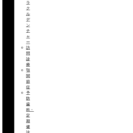
ラ
ク
ル
デ
ン
チ
ャ
ー
訪
問
診
療
顎
関
節
症
予
防
歯
科・
定
期
健
診