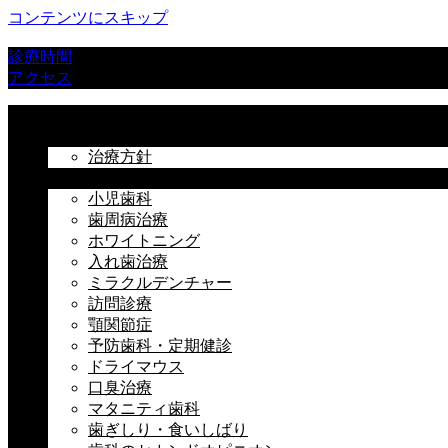
コンテンツにスキップ
診療時間
アクセス
ホーム
初めての方へ
治療方針
治療科目
小児歯科
歯周病治療
ホワイトニング
入れ歯治療
ミラクルデンチャー
訪問診療
顎関節症
予防歯科・定期健診
ドライマウス
口臭治療
マタニティ歯科
歯ぎしり・食いしばり