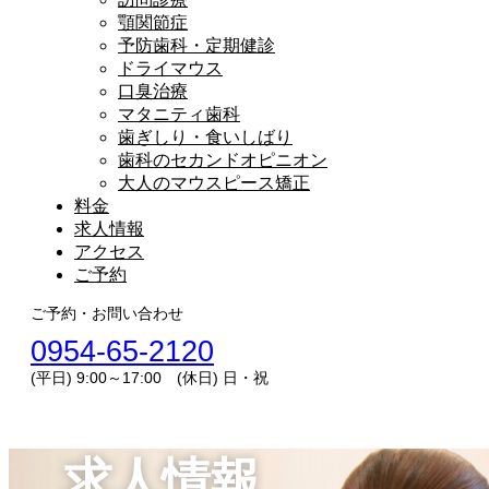
顎関節症
予防歯科・定期健診
ドライマウス
口臭治療
マタニティ歯科
歯ぎしり・食いしばり
歯科のセカンドオピニオン
大人のマウスピース矯正
料金
求人情報
アクセス
ご予約
ご予約・お問い合わせ
0954-65-2120
(平日) 9:00～17:00 (休日) 日・祝
求人情報