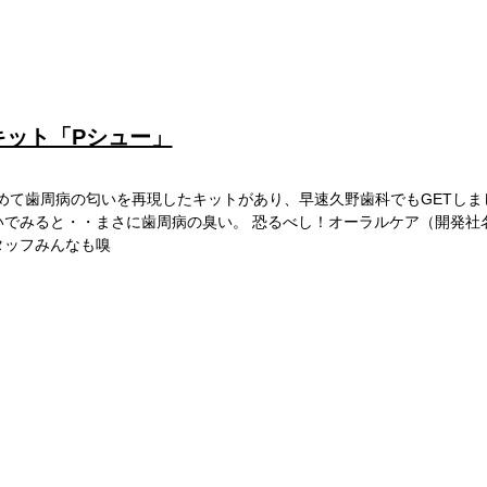
キット「Pシュー」
めて歯周病の匂いを再現したキットがあり、早速久野歯科でもGETしま
いでみると・・まさに歯周病の臭い。 恐るべし！オーラルケア（開発社
タッフみんなも嗅