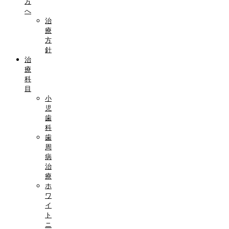
方
へ
治
療
方
針
治
療
科
目
小
児
歯
科
歯
周
病
治
療
ホ
ワ
イ
ト
ニ