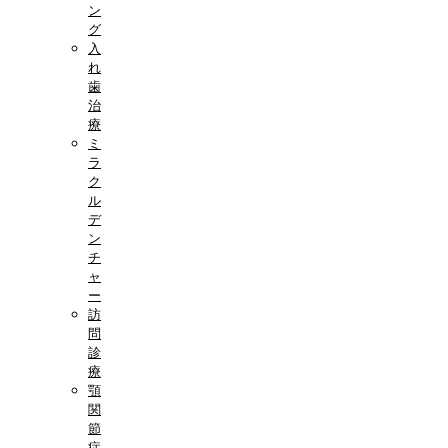
ン
グ
入
れ
歯
治
療
ミ
ラ
ク
ル
デ
ン
チ
ャ
ー
訪
問
診
療
顎
関
節
症