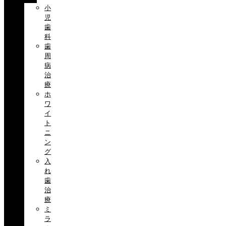
小
児
歯
科
歯
周
病
治
療
ホ
ワ
イ
ト
ニ
ン
グ
入
れ
歯
治
療
ミ
ラ