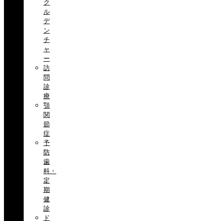
ク
ル
デ
ン
チ
ャ
ー
訪
問
診
療
顎
関
節
症
予
防
歯
科・
定
期
健
診
ド