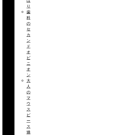
ば
り
歯
科
の
セ
カ
ン
ド
オ
ピ
ニ
オ
ン
大
人
の
マ
ウ
ス
ピ
ー
ス
矯