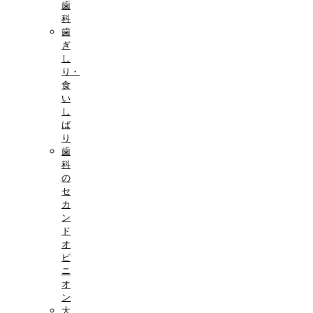
歯
科
歯
ぎ
し
り・
食
い
し
ば
り
歯
科
の
セ
カ
ン
ド
オ
ピ
ニ
オ
ン
大