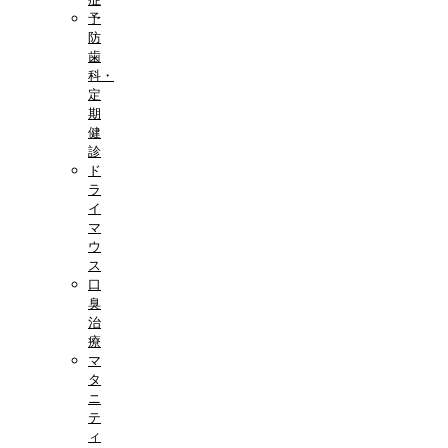
予
防
歯
科・
定
期
健
診
ド
ラ
イ
マ
ウ
ス
口
臭
治
療
マ
タ
ニ
テ
ィ