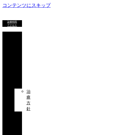
コンテンツにスキップ
診療時間
アクセス
ホ
ー
ム
初
め
て
の
方
へ
治
療
方
針
治
療
科
目