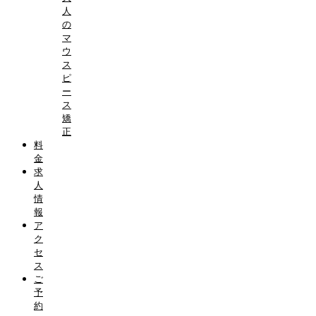
人
の
マ
ウ
ス
ピ
ー
ス
矯
正
料
金
求
人
情
報
ア
ク
セ
ス
ご
予
約