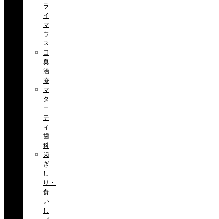
ラ
イ
マ
ウ
ス
口
臭
治
療
マ
タ
ニ
テ
ィ
歯
科
歯
ぎ
し
り・
食
い
し