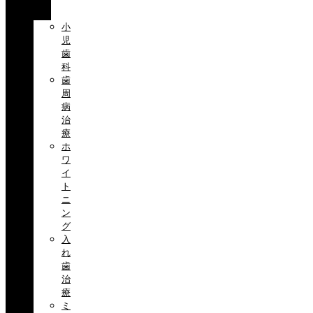
目
小
児
歯
科
歯
周
病
治
療
ホ
ワ
イ
ト
ニ
ン
グ
入
れ
歯
治
療
ミ