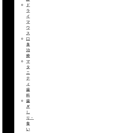
ド
ラ
イ
マ
ウ
ス
口
臭
治
療
マ
タ
ニ
テ
ィ
歯
科
歯
ぎ
し
り・
食
い