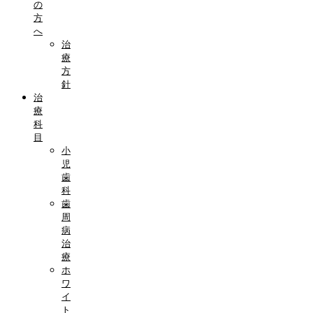
の
方
へ
治
療
方
針
治
療
科
目
小
児
歯
科
歯
周
病
治
療
ホ
ワ
イ
ト