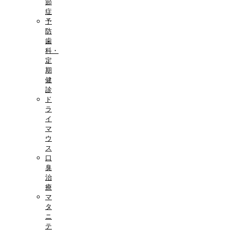
節
症
予
防
歯
科・
定
期
健
診
ド
ラ
イ
マ
ウ
ス
口
臭
治
療
マ
タ
ニ
テ