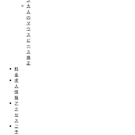
ン
大
人
の
マ
ウ
ス
ピ
ー
ス
矯
正
料
金
求
人
情
報
ア
ク
セ
ス
ご
予