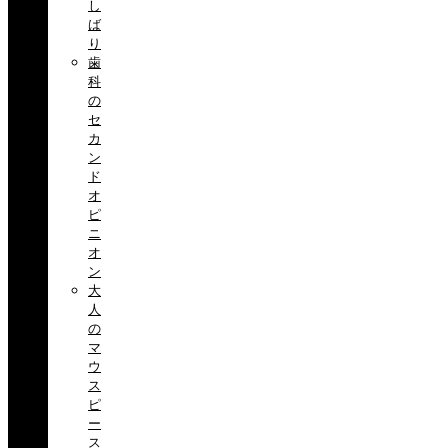
し
ば
り
歯
科
の
セ
カ
ン
ド
オ
ピ
ニ
オ
ン
大
人
の
マ
ウ
ス
ピ
ー
ス