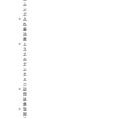
ニ
ン
グ
入
れ
歯
治
療
ミ
ラ
ク
ル
デ
ン
チ
ャ
ー
訪
問
診
療
顎
関