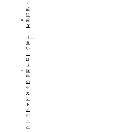
ィ
歯
科
歯
ぎ
し
り・
食
い
し
ば
り
歯
科
の
セ
カ
ン
ド
オ
ピ
ニ
オ