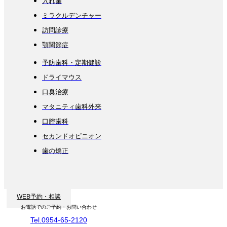
入れ歯
ミラクルデンチャー
訪問診療
顎関節症
予防歯科・定期健診
ドライマウス
口臭治療
マタニティ歯科外来
口腔歯科
セカンドオピニオン
歯の矯正
WEB予約・相談
お電話でのご予約・お問い合わせ
Tel.0954-65-2120