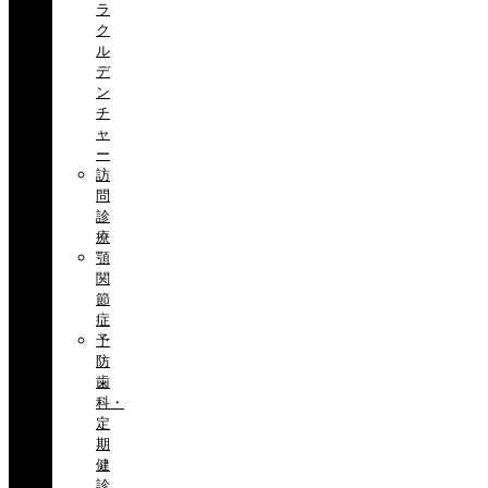
ラ
ク
ル
デ
ン
チ
ャ
ー
訪
問
診
療
顎
関
節
症
予
防
歯
科・
定
期
健
診