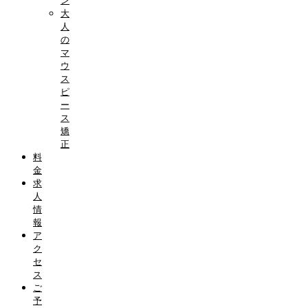
ン
大
人
の
マ
ウ
ス
ピ
ー
ス
矯
正
料
金
求
人
情
報
ア
ク
セ
ス
ご
予