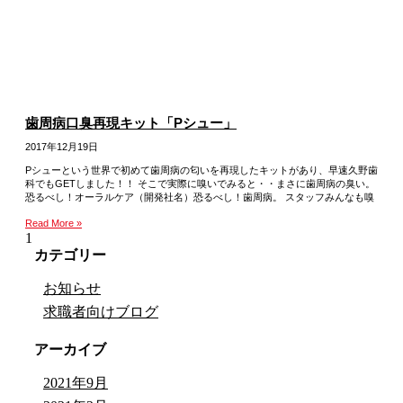
歯周病口臭再現キット「Pシュー」
2017年12月19日
Pシューという世界で初めて歯周病の匂いを再現したキットがあり、早速久野歯
科でもGETしました！！ そこで実際に嗅いでみると・・まさに歯周病の臭い。
恐るべし！オーラルケア（開発社名）恐るべし！歯周病。 スタッフみんなも嗅
Read More »
カテゴリー
お知らせ
求職者向けブログ
アーカイブ
2021年9月