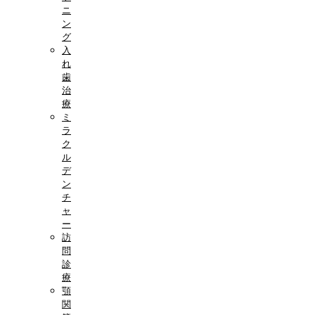
ニ
ン
グ
入
れ
歯
治
療
ミ
ラ
ク
ル
デ
ン
チ
ャ
ー
訪
問
診
療
顎
関