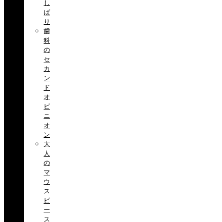
し
ば
り
歯
科
の
セ
カ
ン
ド
オ
ピ
ニ
オ
ン
大
人
の
マ
ウ
ス
ピ
ー
ス