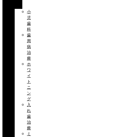
目
小
児
歯
科
歯
周
病
治
療
ホ
ワ
イ
ト
ニ
ン
グ
入
れ
歯
治
療
ミ