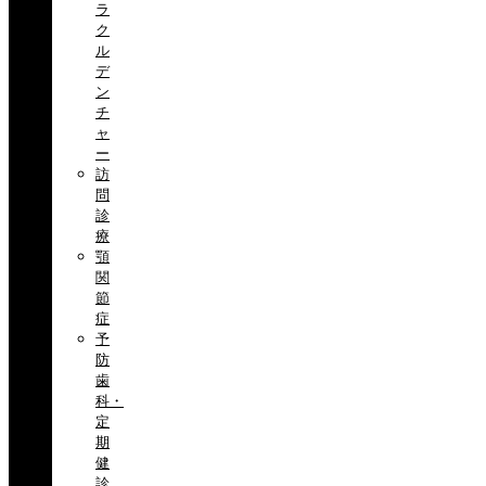
ラ
ク
ル
デ
ン
チ
ャ
ー
訪
問
診
療
顎
関
節
症
予
防
歯
科・
定
期
健
診