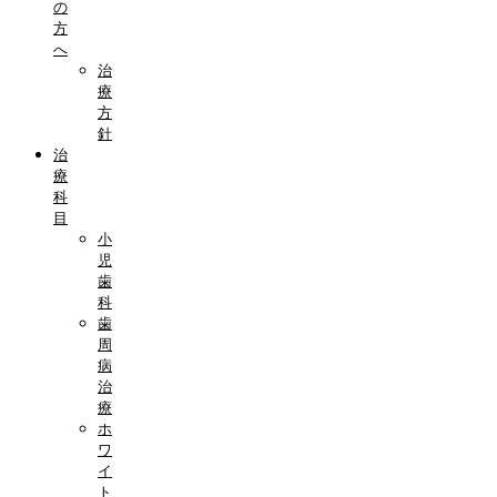
の
方
へ
治
療
方
針
治
療
科
目
小
児
歯
科
歯
周
病
治
療
ホ
ワ
イ
ト