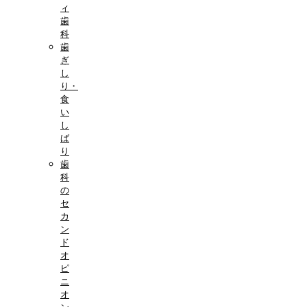
ィ
歯
科
歯
ぎ
し
り・
食
い
し
ば
り
歯
科
の
セ
カ
ン
ド
オ
ピ
ニ
オ