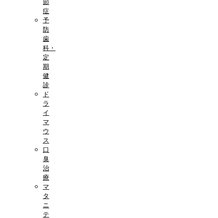
節
症
予
防
歯
科・
定
期
健
診
ド
ラ
イ
マ
ウ
ス
口
臭
治
療
マ
タ
ニ
テ