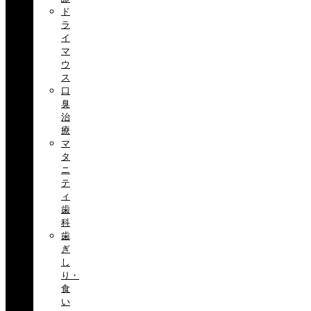
ド
ラ
イ
マ
ウ
ス
口
臭
治
療
マ
タ
ニ
テ
ィ
歯
科
歯
ぎ
し
り・
食
い