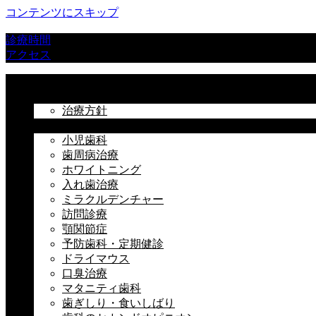
コンテンツにスキップ
診療時間
アクセス
ホーム
初めての方へ
治療方針
治療科目
小児歯科
歯周病治療
ホワイトニング
入れ歯治療
ミラクルデンチャー
訪問診療
顎関節症
予防歯科・定期健診
ドライマウス
口臭治療
マタニティ歯科
歯ぎしり・食いしばり