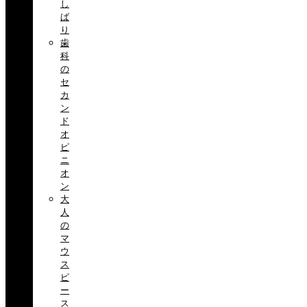
し
ば
り
歯
科
の
セ
カ
ン
ド
オ
ピ
ニ
オ
ン
大
人
の
マ
ウ
ス
ピ
ー
ス