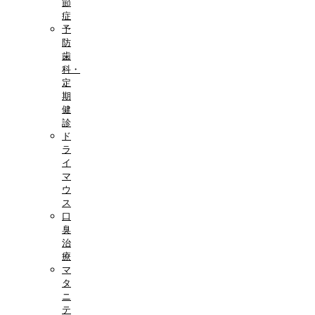
節
症
予
防
歯
科・
定
期
健
診
ド
ラ
イ
マ
ウ
ス
口
臭
治
療
マ
タ
ニ
テ