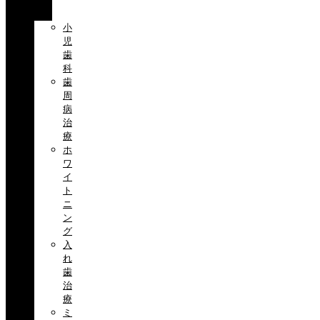
目
小
児
歯
科
歯
周
病
治
療
ホ
ワ
イ
ト
ニ
ン
グ
入
れ
歯
治
療
ミ