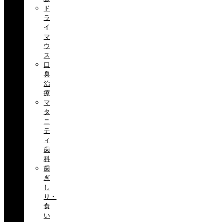
ド
ラ
イ
マ
ウ
ス
口
臭
治
療
マ
タ
ニ
テ
ィ
歯
科
歯
ぎ
し
り・
食
い