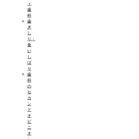
ィ
歯
科
歯
ぎ
し
り・
食
い
し
ば
り
歯
科
の
セ
カ
ン
ド
オ
ピ
ニ
オ