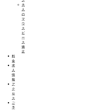
ン
大
人
の
マ
ウ
ス
ピ
ー
ス
矯
正
料
金
求
人
情
報
ア
ク
セ
ス
ご
予