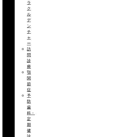
ラ
ク
ル
デ
ン
チ
ャ
ー
訪
問
診
療
顎
関
節
症
予
防
歯
科・
定
期
健
診