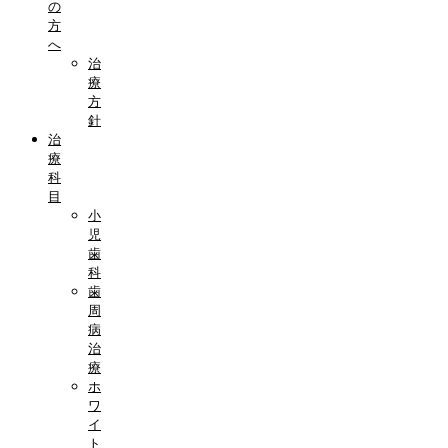
の
方
へ
治
療
方
針
治
療
科
目
小
児
歯
科
歯
周
病
治
療
ホ
ワ
イ
ト