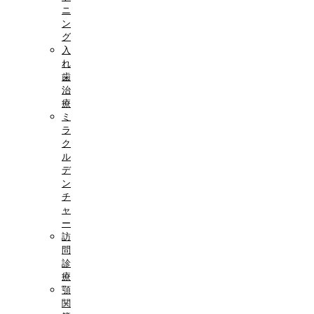
ニ
ン
グ
入
れ
歯
治
療
ミ
ラ
ク
ル
デ
ン
チ
ャ
ー
訪
問
診
療
顎
関