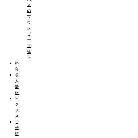
人
の
マ
ウ
ス
ピ
ー
ス
矯
正
料
金
求
人
情
報
ア
ク
セ
ス
ご
予
約