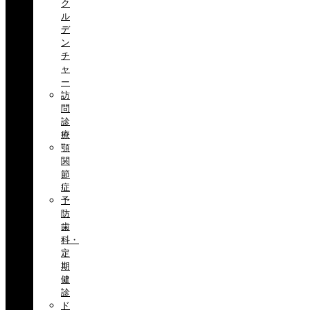
ク
ル
デ
ン
チ
ャ
ー
訪
問
診
療
顎
関
節
症
予
防
歯
科・
定
期
健
診
ド