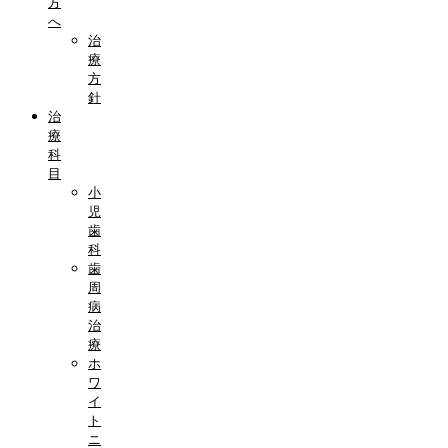
方
へ
治
療
方
針
治
療
科
目
小
児
歯
科
歯
周
病
治
療
ホ
ワ
イ
ト
ニ