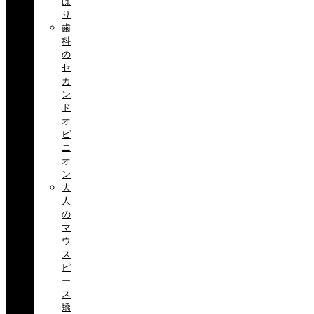
ば
り
歯
科
の
セ
カ
ン
ド
オ
ピ
ニ
オ
ン
大
人
の
マ
ウ
ス
ピ
ー
ス
矯