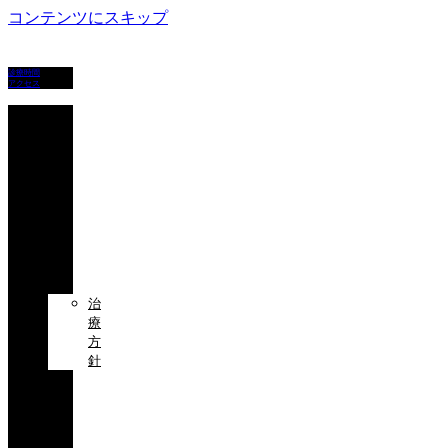
コンテンツにスキップ
診療時間
アクセス
ホ
ー
ム
初
め
て
の
方
へ
治
療
方
針
治
療
科
目