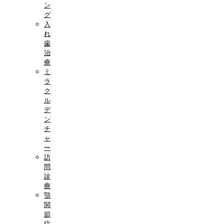
ン
グ
入
れ
歯
治
療
ミ
ラ
ク
ル
デ
ン
チ
ャ
ー
訪
問
診
療
顎
関
節
症