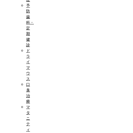
予
防
歯
科・
定
期
健
診
ド
ラ
イ
マ
ウ
ス
口
臭
治
療
マ
タ
ニ
テ
ィ