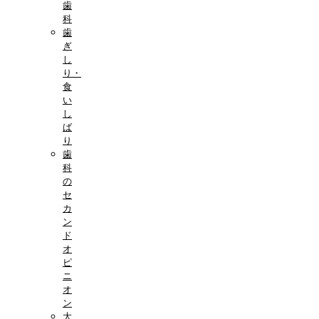
歯
科
歯
ぎ
し
り・
食
い
し
ば
り
歯
科
の
セ
カ
ン
ド
オ
ピ
ニ
オ
ン
大