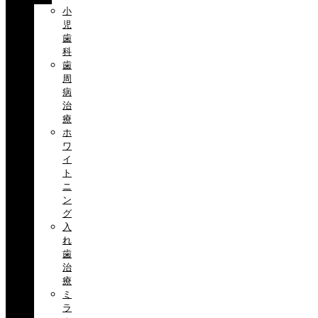
小
児
歯
科
歯
周
病
治
療
ホ
ワ
イ
ト
ニ
ン
グ
入
れ
歯
治
療
ミ
ラ