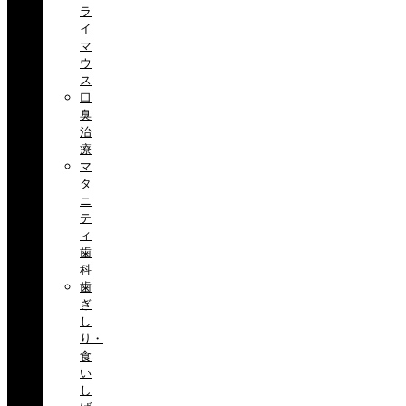
ラ
イ
マ
ウ
ス
口
臭
治
療
マ
タ
ニ
テ
ィ
歯
科
歯
ぎ
し
り・
食
い
し